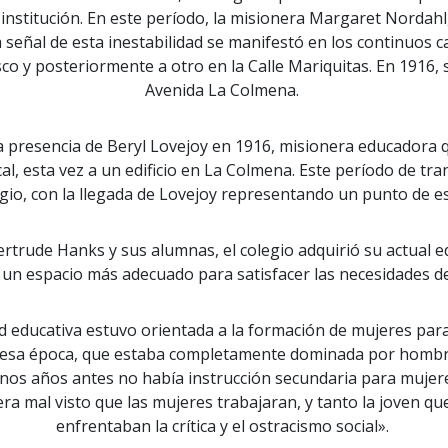
 institución. En este período, la misionera Margaret Nordahl,
señal de esta inestabilidad se manifestó en los continuos ca
isco y posteriormente a otro en la Calle Mariquitas. En 1916, 
Avenida La Colmena.
 la presencia de Beryl Lovejoy en 1916, misionera educadora 
al, esta vez a un edificio en La Colmena. Este período de t
olegio, con la llegada de Lovejoy representando un punto de es
ertrude Hanks y sus alumnas, el colegio adquirió su actual edi
 un espacio más adecuado para satisfacer las necesidades de
ad educativa estuvo orientada a la formación de mujeres para
 esa época, que estaba completamente dominada por hombres.
 «unos años antes no había instrucción secundaria para muje
a mal visto que las mujeres trabajaran, y tanto la joven q
enfrentaban la crítica y el ostracismo social».