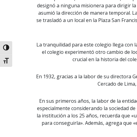
designó a ninguna misionera para dirigir la
asumió la dirección de manera temporal. La 
se trasladó a un local en la Plaza San Franc
La tranquilidad para este colegio llega con
Alternar alto contraste
el colegio experimentó otro cambio de loc
crucial en la historia del c
Alternar tamaño de letra
En 1932, gracias a la labor de su directora G
Cercado de Lima,
En sus primeros años, la labor de la entid
especialmente considerando la sociedad de
la institución a los 25 años, recuerda que
para conseguirla». Además, agrega que «er