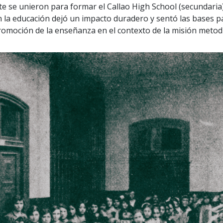
te se unieron para formar el Callao High School (secundaria)
n la educación dejó un impacto duradero y sentó las bases p
romoción de la enseñanza en el contexto de la misión metod