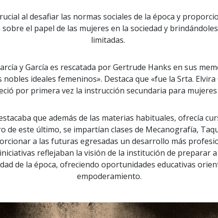
ucial al desafiar las normas sociales de la época y proporc
 sobre el papel de las mujeres en la sociedad y brindándol
limitadas.
arcía y García es rescatada por Gertrude Hanks en sus memori
nobles ideales femeninos». Destaca que «fue la Srta. Elvira 
eció por primera vez la instrucción secundaria para mujeres
destacaba que además de las materias habituales, ofrecía cu
o de este último, se impartían clases de Mecanografía, Taqu
oporcionar a las futuras egresadas un desarrollo más profes
niciativas reflejaban la visión de la institución de preparar 
dad de la época, ofreciendo oportunidades educativas orienta
empoderamiento.